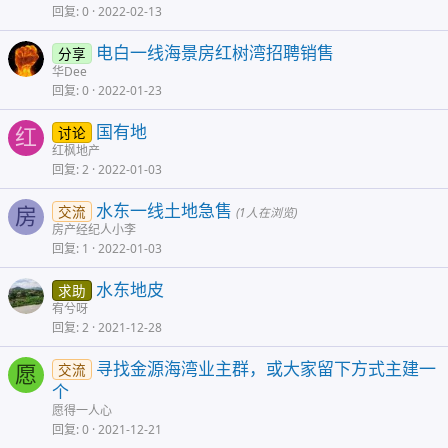
回复
0
2022-02-13
电白一线海景房红树湾招聘销售
分享
华Dee
回复
0
2022-01-23
国有地
讨论
红
红枫地产
回复
2
2022-01-03
水东一线土地急售
交流
房
(1人在浏览)
房产经纪人小李
回复
1
2022-01-03
水东地皮
求助
宥兮呀
回复
2
2021-12-28
寻找金源海湾业主群，或大家留下方式主建一
交流
愿
个
愿得一人心
回复
0
2021-12-21