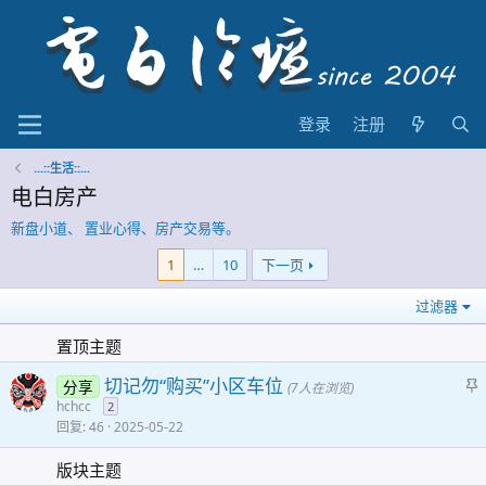
登录
注册
...::生活::...
电白房产
新盘小道、 置业心得、房产交易等。
1
…
10
下一页
过滤器
置顶主题
切记勿“购买”小区车位
分享
(7人在浏览)
hchcc
2
回复
46
2025-05-22
版块主题