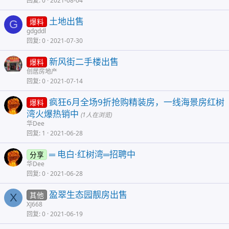
回复
0
2021-08-04
土地出售
爆料
G
gdgddl
回复
0
2021-07-30
新风街二手楼出售
爆料
创居房地产
回复
0
2021-07-14
疯狂6月全场9折抢购精装房，一线海景房红树
爆料
湾火爆热销中
(1人在浏览)
华Dee
回复
1
2021-06-28
═ 电白·红树湾═招聘中
分享
华Dee
回复
0
2021-06-28
盈翠生态园靓房出售
其他
X
XJ668
回复
0
2021-06-19