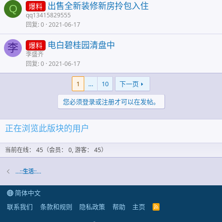
出售全新装修新房拎包入住
爆料
Q
qq13415829555
回复
0
2021-06-17
电白碧桂园清盘中
爆料
李
李盛齐
回复
0
2021-06-17
1
…
10
下一页
您必须登录或注册才可以在发帖。
正在浏览此版块的用户
当前在线： 45（会员： 0, 游客： 45）
...::生活::...
简体中文
联系我们
条款和规则
隐私政策
帮助
主页
R
S
S