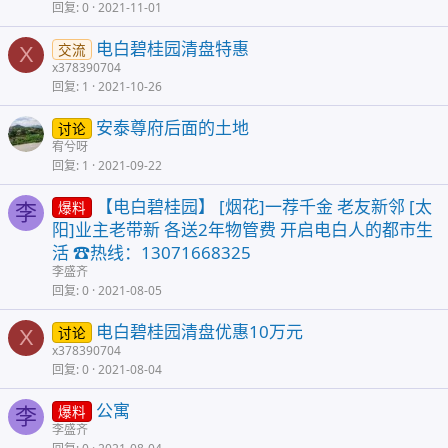
回复
0
2021-11-01
电白碧桂园清盘特惠
交流
X
x378390704
回复
1
2021-10-26
安泰尊府后面的土地
讨论
宥兮呀
回复
1
2021-09-22
【电白碧桂园】 [烟花]一荐千金 老友新邻 [太
爆料
李
阳]业主老带新 各送2年物管费 开启电白人的都市生
活 ☎热线：13071668325
李盛齐
回复
0
2021-08-05
电白碧桂园清盘优惠10万元
讨论
X
x378390704
回复
0
2021-08-04
公寓
爆料
李
李盛齐