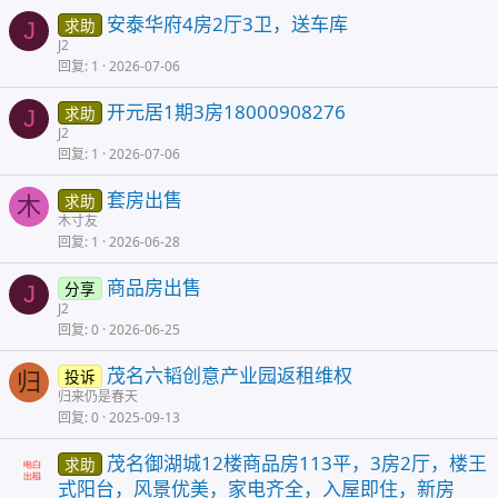
安泰华府4房2厅3卫，送车库
求助
J
J2
回复
1
2026-07-06
开元居1期3房18000908276
求助
J
J2
回复
1
2026-07-06
套房出售
求助
木
木寸友
回复
1
2026-06-28
商品房出售
分享
J
J2
回复
0
2026-06-25
茂名六韬创意产业园返租维权
投诉
归
归来仍是春天
回复
0
2025-09-13
茂名御湖城12楼商品房113平，3房2厅，楼王
求助
式阳台，风景优美，家电齐全，入屋即住，新房