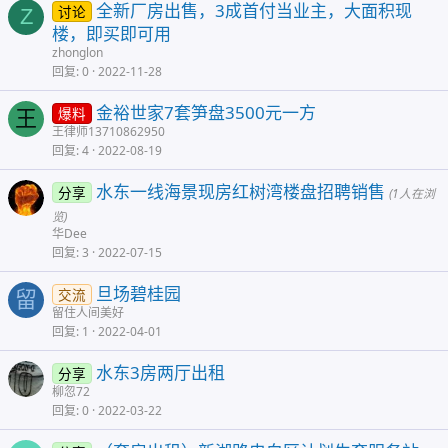
全新厂房出售，3成首付当业主，大面积现
讨论
Z
楼，即买即可用
zhonglon
回复
0
2022-11-28
金裕世家7套笋盘3500元一方
爆料
王
王律师13710862950
回复
4
2022-08-19
水东一线海景现房红树湾楼盘招聘销售
分享
(1人在浏
览)
华Dee
回复
3
2022-07-15
旦场碧桂园
交流
留
留住人间美好
回复
1
2022-04-01
水东3房两厅出租
分享
柳忽72
回复
0
2022-03-22