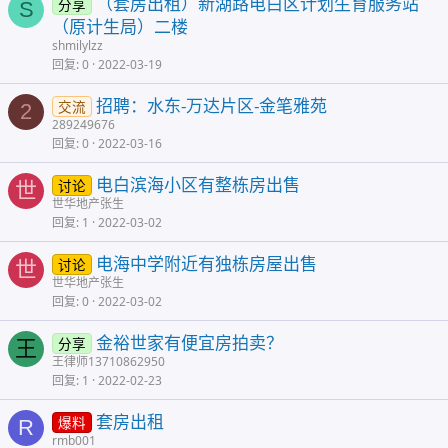
（套房出租）新湖路电白区计划生育服务站
分享
S
（原计生局）二楼
shmilylzz
回复
0
2022-03-19
招聘：水东-万达片区-金笔雅苑
交流
2
289249676
回复
0
2022-03-16
电白滨海小区有整栋房出售
讨论
世
世华地产张生
回复
1
2022-03-02
电海中学附近有独栋房屋出售
讨论
世
世华地产张生
回复
0
2022-03-02
金裕世家有便宜房拍卖？
分享
王
王律师13710862950
回复
1
2022-02-23
套房出租
爆料
R
rmb001