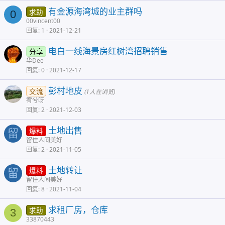
有金源海湾城的业主群吗
求助
0
00vincent00
回复
1
2021-12-21
电白一线海景房红树湾招聘销售
分享
华Dee
回复
0
2021-12-17
彭村地皮
交流
(1人在浏览)
宥兮呀
回复
2
2021-12-03
土地出售
爆料
留
留住人间美好
回复
2
2021-11-05
土地转让
爆料
留
留住人间美好
回复
8
2021-11-04
求租厂房，仓库
求助
3
33870443