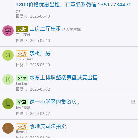
1800价格优惠出租，有意联系微信 13512734471
ymf
回复
0
2025-06-10
三房二厅出租
求助
学
(1人在浏览)
学会旋转
回复
7
2025-06-10
求租厂房
交流
3
33870443
回复
1
2025-06-10
水东上排垌整楼笋盘诚意出售
分享
K
kenken
回复
5
2025-05-02
送一小学区的集资房，
分享
L
lwc0668
回复
1
2024-02-22
靓地皮司法拍卖
交流
L
lhz8913
回复
0
2023-08-04