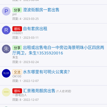
澄波街靓房一套出售
分享
P
pnl
回复
4
2023-03-25
自有套房出租
爆料
R
rmb001
回复
1
2023-03-11
出租或出售电白一中旁边海景明珠小区四房两
分享
朱
厅两卫，朱生13535920016
朱生
回复
0
2023-02-24
水东哪里有可明火公寓卖？
交流
OK100
回复
1
2022-12-07
汇景雅苑靓房出售
爆料
一
(1人在浏览)
一群电白人
回复
8
2022-12-07