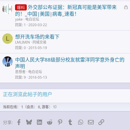
外交部公布证据：新冠真可能是美军带来
爆料
的！_中国|美国|病毒_速看！
yake
电白论坛
回复
1
2020-03-22
想开洗车场的来看下
L
LMLIMIN
同城交易
回复
0
2015-05-19
中国人民大学88级部分校友就雷洋同学意外身亡的
声明
思想者
电白论坛
回复
9
2016-05-13
正在浏览此帖子的用户
当前在线： 1（会员： 0, 游客： 1）
脸谱网
蓝天
领英
Reddit
Pinterest的
Tumblr
WhatsApp
邮件
链接
分享: