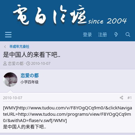
登录
注册
半成年亢奋社
是中国人的来看下吧..
主
开
恋爱の都
2010-10-07
题
始
发
时
恋爱の都
起
间
小学四年级
人
2010-10-07
#1
[WMV]http://www.tudou.com/v/F8YOgQCq9m0/&clickNaviga
teURL=http://www.tudou.com/programs/view/F8YOgQCq9m
0/&withAD=flase/v.swf[/WMV]
是中国人的来看下吧..