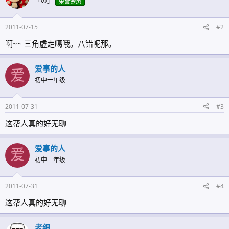
「の」
荣誉会员
2011-07-15
#2
啊~~ 三角虚走噶哦。八错呢那。
爱事的人
爱
初中一年级
2011-07-31
#3
这帮人真的好无聊
爱事的人
爱
初中一年级
2011-07-31
#4
这帮人真的好无聊
老细