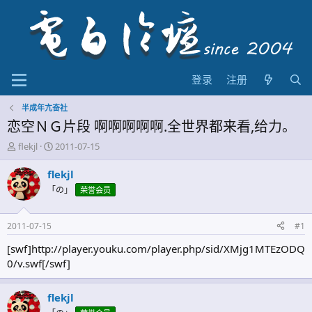
登录
注册
半成年亢奋社
恋空ＮＧ片段 啊啊啊啊啊.全世界都来看,给力。
主
开
flekjl
2011-07-15
题
始
发
时
flekjl
起
间
「の」
荣誉会员
人
2011-07-15
#1
[swf]http://player.youku.com/player.php/sid/XMjg1MTEzODQ
0/v.swf[/swf]
flekjl