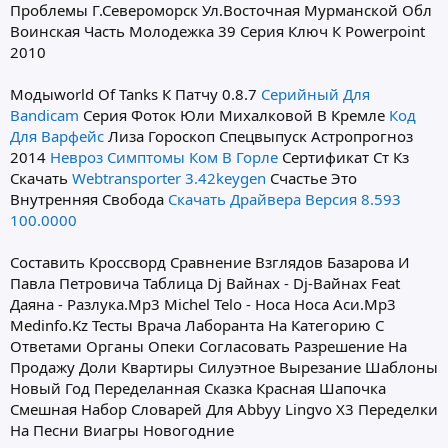
Проблемы Г.Североморск Ул.Восточная Мурманской Обл
Воинская Часть Молодежка 39 Серия Ключ К Powerpoint
2010
Модыworld Of Tanks К Патчу 0.8.7
Серийный Для
Bandicam
Серия Фоток Юли Михалковой В Кремле
Код
Для Варфейс
Лиза Гороскоп Спецвыпуск Астропрогноз
2014
Невроз Симптомы Ком В Горле
Сертификат Ст Кз
Скачать
Webtransporter 3.42keygen
Счастье Это
Внутренняя Свобода
Скачать Драйвера Версия 8.593
100.0000
Составить Кроссворд Сравнение Взглядов Базарова И
Павла Петровича Таблица Dj Вайнах - Dj-Вайнах Feat
Даяна - Разлука.Mp3 Michel Telo - Носа Носа Аси.Mp3
Medinfo.Kz Тесты Врача Лаборанта На Категорию С
Ответами Органы Опеки Согласовать Разрешение На
Продажу Доли Квартиры Силуэтное Вырезание Шаблоны
Новый Год Переделанная Сказка Красная Шапочка
Смешная Набор Словарей Для Abbyy Lingvo X3 Переделки
На Песни Виагры Новогодние