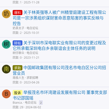
回复
1
2025-11-28
关于林英强等人被广州精誉庭建设工程有限公
爆料
奶
司是一宗涉黑组织谋财害命恶意陷害的事实反映与
控告
奶茶太子
电白论坛
回复
2
2025-10-31
关于深圳市深电联实业有限公司的变更过程及
转帖
树
它所承载深圳电白乡亲联谊会主体任务的说明
树仔群众
电白论坛
回复
0
2023-11-21
中国邮政集团有限公司茂名市电白区分公司招
求助
南
营业员
南极人生
求职招聘
回复
0
2023-04-26
举报茂名市环湾建设发展有限公司 董事党支部
投诉
B
书记邵国瑶
Bianca.
电白论坛
2
回复
29
2024-06-02