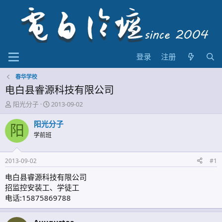
登录
注册
春华学校
电白县睿源科技有限公司
主
开
阳光分子
2013-09-02
题
始
发
时
阳光分子
阳
起
间
学前班
人
2013-09-02
#1
电白县睿源科技有限公司
招监控安装工、学徒工
电话:15875869788
Auugustaa