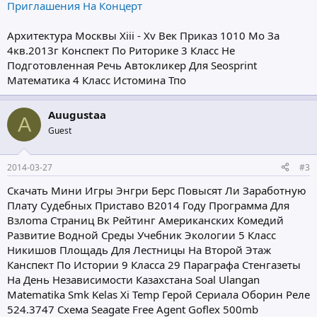
Приглашения На Концерт
Архитектура Москвы Xiii - Xv Век Приказ 1010 Мо За
4кв.2013г Конспект По Риторике 3 Класс Не
Подготовленная Речь Автокликер Для Seosprint
Математика 4 Класс Истомина Тпо
Auugustaa
A
Guest
2014-03-27
#3
Скачать Мини Игры Энгри Берс Повысят Ли Заработную
Плату Судебных Приставо В2014 Году Программа Для
Взлomа Страниц Вк Рейтинг Американских Комедий
Развитие Водной Среды Учебник Экологии 5 Класс
Никишов Площадь Для Лестницы На Второй Этаж
Канспект По Истории 9 Класса 29 Параграфа Стенгазеты
На День Независимости Казахстана Soal Ulangan
Matematika Smk Kelas Xi Temp Герой Сериала Оборин Реле
524.3747 Схема Seagate Free Agent Goflex 500mb