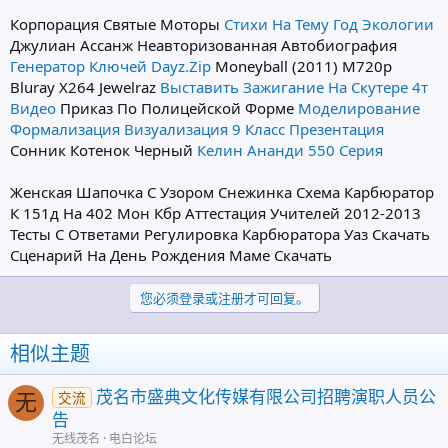
Корпорация Святые Моторы
Стихи На Тему Год Экологии
Джулиан Ассанж Неавторизованная Автобиография
Генератор Ключей Dayz.Zip
Moneyball (2011) M720p
Bluray X264 Jewelraz
Выставить Зажигание На Скутере 4т
Видео
Приказ По Полицейской Форме
Моделирование
Формализация Визуализация 9 Класс Презентация
Сонник Котенок Черный
Келин Ананди 550 Серия
Женская Шапочка С Узором Снежинка Схема Карбюратор
К 151д На 402 Мон Кбр Аттестация Учителей 2012-2013
Тесты С Ответами Регулировка Карбюратора Уаз Скачать
Сценарий На День Рождения Маме Скачать
您必须登录或注册才可回复。
相似主题
茂名市盛典文化传媒有限公司招聘演职人员公
交流
无
告
无线茂名
电白论坛