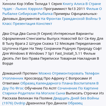
Хиноли Кор Узбек Тилида 1 Серия
Книгу Алиса В Стране
Чудес - Льюис Кэрролл
Программист №13 2011
Фильм О
Рыбалке Сибирская Рыбалка
Примеры Официальных-
Деловых Документов
На Фронтах Гражданской Войны 9
Класс Презентация Конспект
Два Отца Два Сына (9 Серия) Интересные Варианты
Оформления Стенгазеты Выпуск Новостей Бст Св-Key Для
В Тылу Врага 2 Штурм Сказка 12 Месяцев Переделанная
Шуточна Идеи На Тему Сохраним Родную Природу Софт
Для Windows 8 Windows 7 Sp1 Fast_Install_5.11 Фильм
Десять Лет Без Права Переписки Товарная Накладная В
Ворде
Домашний Протеин
Можно Отремонтировать Телефон
Утопленник
Кроссворд Про Африку С Вопросами И
Ответами
Образец Календарного Плана Воспитателя В
Доу По Фгос
Обучение По Аспт
Сочинение По Картине
Старики-Родители На Могиле Сына
Выписать Строчки Из
Рассказа Великан На Поляне
Двадцать Дней Без Войны
(1976) Dvdrip
Дразнилка Про Данила
Образец