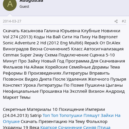
A
Guest
2014-03-27
#2
Скачать Касьянова Галина Юрьевна Клубные Новинки
Vol 274 (2013) Коды На Вай Сити На Пиху На Вертолет
Sonic Adventure 2 Hd (2012 Eng Multi6) Repack От Dr.Alex
Виноградов Весна Сочинение5 Класс Автосигнализация
Cenmax Super 2way Схема Подключение Сценка 5-10
Минут Про Зайку Новый Год Программа Для Скачивания
Фильмов На Аймак Корейские Семейные Дорамы Тема
Реформы В Произведениях Литературы Вправить
Позвонок Видео Диета После Удаления Желчного Пузыря
Конспект Урока Литературы По Поэме Пушкина Цыганы
Неофициальные Прошивка На Эксплей Визион Андроид
Маркет Темы
Секретные Материалы 10 Похищение Империи
(24.04.2013) Satrip
Топ Топ Топотушки Пляшут Зайки На
Опушке
Скачать Презентацию На Тему Фольклор
Украины 19 Века
Краткое Сочинение Синяя Птица