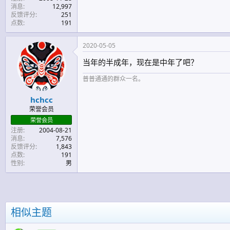
消息
12,997
反馈评分
251
点数
191
2020-05-05
当年的半成年，现在是中年了吧？
普普通通的群众一名。
hchcc
荣誉会员
荣誉会员
注册
2004-08-21
消息
7,576
反馈评分
1,843
点数
191
性别
男
相似主题