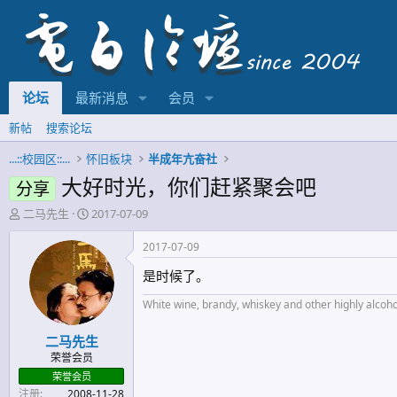
论坛
最新消息
会员
新帖
搜索论坛
...::校园区::...
怀旧板块
半成年亢奋社
大好时光，你们赶紧聚会吧
分享
主
开
二马先生
2017-07-09
题
始
发
时
2017-07-09
起
间
是时候了。
人
White wine, brandy, whiskey and other highly alcohol
二马先生
荣誉会员
荣誉会员
注册
2008-11-28