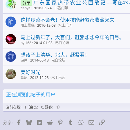
广 东 国 家 热 带 农 业 公 园 散 记 ----写在
分享
tianya
2018-05-24
书香门第
这样炒菜不会老！使用技能赶紧都收藏起来
陌
陌上晨曦
2016-12-03
水上乐园
马上过新年了，大官们，赶紧想想今年的口号。
hyl168
2014-01-08
电白论坛
想孩子上清华、北大，赶紧看！
游
游庠
2014-06-18
电白论坛
美好时光
鸢尾
2012-12-23
水上乐园
正在浏览此帖子的用户
当前在线： 1（会员： 0, 游客： 1）
脸谱网
蓝天
领英
Reddit
Pinterest的
Tumblr
WhatsApp
邮件
链接
分享: