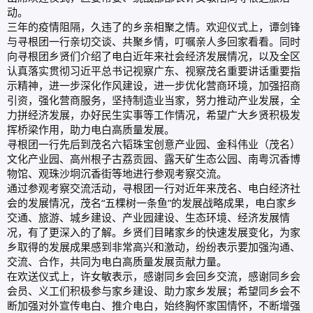
动。
三年的疫情阻隔，久违了的乡亲相聚之情。欢迎仪式上，谭剑锋
与寻根团一行亲切交谈、共聚乡情，叮嘱亲人多回家看看。同时
向寻根团乡贤们介绍了电白近年来社会经济发展情况，以及全区
认真落实贯彻习近平总书记视察广东、视察茂名重要讲话重要指
示精神，进一步深化作风建设，进一步优化营商环境，加强招商
引资，强化营商服务，坚持制造业当家，努力推动产业发展，全
力拼经济发展，办好民生实事等工作情况，希望广大乡贤积极发
挥桥梁作用，助力电白高质量发展。
寻根团一行先后到茂名六韬珠宝创意产业园、金科伟业（茂名）
文化产业园、高州根子古荔贡园、露天矿生态公园、南粤沉香博
物馆、观珠沙垌沉香街等地进行参观考察交流。
通过参观考察交流活动，寻根团一行对近年来茂名、电白经济社
会的发展情况，茂名“五棵树一条鱼”的发展战略成果，电白家乡
交通、旅游、城乡建设、产业园建设、生态环境、经济发展情
况，有了更深入的了解。乡贤们目睹家乡的快速发展变化，为家
乡取得的发展成果感到非常高兴和激动，纷纷表示要加强沟通、
交流、合作，共同为电白高质量发展贡献力量。
在欢送仪式上，许女敏表示，感谢同乡会回乡交流，感谢同乡会
会员、义工们积极参与家乡建设、助力家乡发展；希望同乡会不
断加强对外宣传电白、推介电白，始终胸怀家国情怀，不断增强