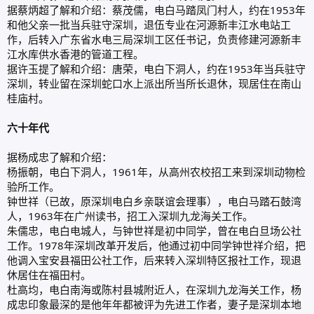
据蔡炳超了解和介绍：蔡茂儒，电白马踏凤门村人，约在1953年
和他父亲一批当兵驻守深圳，退伍专业在河源新丰江水电站工
作，后转入广东省水电三局深圳工区任书记，负责修建河源新丰
江水库供水香港的管道工程。
据许玉提了解和介绍：唐荣，电白下洞人，约在1953年当兵驻守
深圳，转业留在深圳蛇口水上派出所当所长退休，现居住在南山
桂庙村。
六十年代
据杨成忠了解和介绍：
杨振朝，电白下洞人，1961年，从高州农校招工来到深圳动物检
验所工作。
钟世祥（已故，原深圳电白乡亲联谊会理事），电白马踏石鼓湾
人，1963年在广州读书，招工入深圳九龙海关工作。
朱儒忠，电白电城人，与钟世祥是初中同学，曾在电白旦场公社
工作。1978年深圳改革开发后，他通过初中同学钟世祥介绍，把
他调入宝安县福田公社工作，后来转入深圳特区报社工作，现退
休居住在福田村。
杜高均，电白南海或陈村县城附近人，在深圳九龙海关工作，杨
成忠印象最深的是他年年都被评为先进工作者，妻子是深圳本地