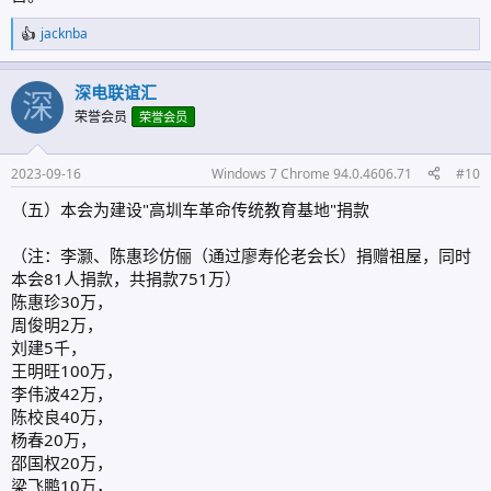
jacknba
反
馈
:
深电联谊汇
深
荣誉会员
荣誉会员
2023-09-16
Windows 7 Chrome 94.0.4606.71
#10
（五）本会为建设"高圳车革命传统教育基地"捐款
（注：李灏、陈惠珍仿俪（通过廖寿伦老会长）捐赠祖屋，同时
本会81人捐款，共捐款751万）
陈惠珍30万，
周俊明2万，
刘建5千，
王明旺100万，
李伟波42万，
陈校良40万，
杨春20万，
邵国权20万，
梁飞鹏10万，