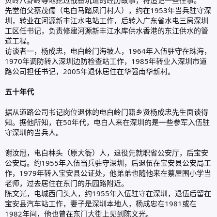
先堂伯父蔡茂儒（电白马踏凤门村人），约在1953年当兵驻守深
圳，转业在河源新丰江水电站工作，后转入广东省水电三局深圳
工区任书记，负责修建河源新丰江水库供水香港的东江供水的管
道工程。
访谈者一，杨成忠，电白岭门海坡人，1964年入伍驻守在珠海，
1970年调防转入深圳边防检查站工作，1985年转业入深圳市道
路公司担任书记，2005年退休居住在华强南华新村。
五十年代
据从道路公司书记岗位退休的电白岭门籍乡贤杨成忠先生面谈得
知。据他所知，在50年代，电白人来在深圳的是一些参军入伍驻
守深圳的当兵人。
谢汝冠，电白林头（原大衙）人，退役先就职省公安厅，后宝安
公安局。约1955年入伍当兵驻守深圳，后退伍在宝安县公安局工
作，1979年转入宝安县公证处，他弟弟也随他来在蔡屋围小学当
老师，过去居住在东门的乐园路附近。
陈文光，电城西门头人，约1955年入伍驻守在深圳，退伍后留在
宝安县汽车站工作，妻子是深圳本地人，杨成忠在1981或在
1982年间，他也曾在东门大街上见到陈文光。