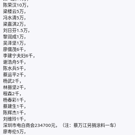
陈荣汉10万，
梁楼云5万，
冯水清5万，
梁嘉淇2万，
刘日芬1.5万，
黎润成1万，
吴泽坚1万，
廖儒茂6千，
李建宁夫妇6千，
谢浩舟5千，
陈水兵5千，
蔡运平2千，
杨武2千，
林振坚2千，
程森2千，
杨春彩1千，
蔡建生1千，
陈辉杰1千，
刘维玲1千，
深圳市电白商会234700元，（注：蔡万江另捐涂料一车）
廖寿伦5万，