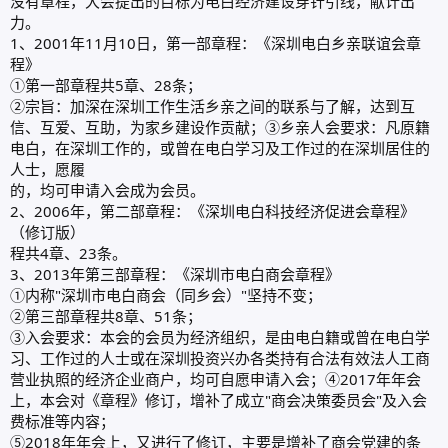
没有章程，大会提出的目标为电白经济建设穿针引线，献计出
力。
1、2001年11月10日，第一部章程：《深圳电白乡亲联谊会章
程》
①第一部章程共5章、28条；
②宗旨：加深在深圳工作生活乡亲之间的联系与了解，达到互
信、互爱、互助，为家乡建设作贡献；③乡亲人会要求：凡原籍
电白，在深圳工作的，或曾在电白学习及工作过的在深圳居住的
人士，愿履
的，均可申请入会成为会员。
2、2006年，第二部章程：《深圳电白科技经济促进会章程》
（修订版）
程共4章、23条。
3、2013年第三部章程：《深圳市电白商会章程》
①内称"深圳市电白商会（同乡会）"坚持不变；
②第三部章程共8章、51条；
③入会要求：本会的会员为经济组织，是由电白籍或曾在电白学
习、工作过的人士或在深圳投资兴办各类持有合法有效法人工商
营业执照的经济企业商户，均可自愿申请入会；④2017年年会
上，本会对《章程》修订，增补了成立"商会决策委员会"及入会
费标准等内容；
⑤2018年年会上，又进行了修订，主要是增补了商会党建的条