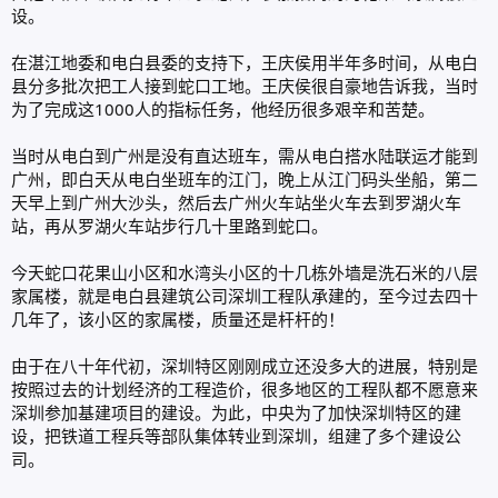
设。
在湛江地委和电白县委的支持下，王庆侯用半年多时间，从电白
县分多批次把工人接到蛇口工地。王庆侯很自豪地告诉我，当时
为了完成这1000人的指标任务，他经历很多艰辛和苦楚。
当时从电白到广州是没有直达班车，需从电白搭水陆联运才能到
广州，即白天从电白坐班车的江门，晚上从江门码头坐船，第二
天早上到广州大沙头，然后去广州火车站坐火车去到罗湖火车
站，再从罗湖火车站步行几十里路到蛇口。
今天蛇口花果山小区和水湾头小区的十几栋外墙是洗石米的八层
家属楼，就是电白县建筑公司深圳工程队承建的，至今过去四十
几年了，该小区的家属楼，质量还是杆杆的！
由于在八十年代初，深圳特区刚刚成立还没多大的进展，特别是
按照过去的计划经济的工程造价，很多地区的工程队都不愿意来
深圳参加基建项目的建设。为此，中央为了加快深圳特区的建
设，把铁道工程兵等部队集体转业到深圳，组建了多个建设公
司。