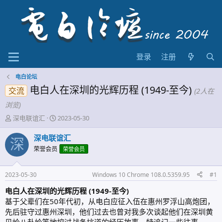
登录
注册
电白论坛
电白人在深圳的光辉历程 (1949-至今)
交流
(2人在
浏览)
主
开
深电联谊汇
2023-05-30
题
始
发
时
深电联谊汇
深
起
间
荣誉会员
荣誉会员
人
2023-05-30
Windows 10 Chrome 108.0.5359.95
#1
电白人在深圳的光辉历程 (1949-至今)
基于父辈们在50年代初，从电白应征入伍在惠州罗浮山高炮团，
先后驻守过惠州深圳，他们过去也曾对我多次谈起他们在深圳黄
贝岭八卦岭等地挖过战备坑道的经历故事，特追记一些往事。