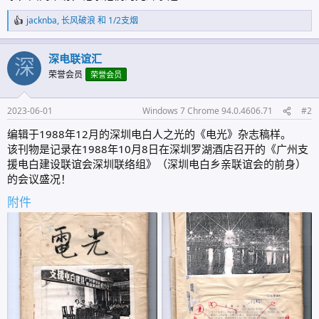
jacknba
,
长风破浪
和
1/2支烟
反
馈
:
深电联谊汇
深
荣誉会员
荣誉会员
2023-06-01
Windows 7 Chrome 94.0.4606.71
#2
编辑于1988年12月的深圳电白人之光的《电光》杂志稿样。
该刊物是记录在1988年10月8日在深圳罗湖酒店召开的《广州支
援电白建设联谊会深圳联络组》（深圳电白乡亲联谊会的前身）
的会议盛况！
附件