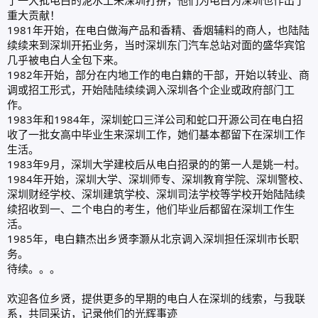
重大贡献！
1981年开始，在电白做海产品和香精、香烟辅料的商人，也陆陆
续续来到深圳开拓业务，当时深圳东门汽车总站对面的盛华宾馆
几乎被电白人全包下来。
1982年开始，部分在内地工作的电白籍的干部，开始以转业、商
调或招工形式，开始陆陆续续调入深圳各个企业或政府部门工
作。
1983年和1984年，深圳蛇口三洋公司和蛇口开源公司在电白招
收了一批女高中毕业生来深圳工作，她们基本都留下在深圳工作
生活。
1983年9月，深圳大学建校后从电白招录的的第一人是姚一村。
1984年开始，深圳大学、深圳师专、深圳教育学院、深圳警校、
深圳财经学校、深圳建筑学校、深圳司法学校等学校开始陆陆续
续招收到一、二个电白的考生，他们毕业后都留在深圳工作生
活。
1985年，电白籍杰出乡贤李灏从北京调入深圳担任深圳市长职
务。
待续。。。
欢迎各位乡贤，提供更多的早期的电白人在深圳的线索，与我联
系，共同采访，记录他们的光辉事迹