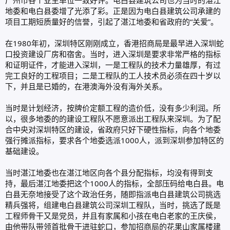
广州市各个业主单位一致好评。电白县建筑公司也为当时的湛江
地委和电白县委增了光添了彩。正是因为电白县建筑公司承建的
项目工期短质量好的信誉，引起了湛江地委和省政府的“关爱”。
在1980年初，深圳特区刚刚成立，香港招商局是最早进入深圳蛇
口投资建设厂房和宿舍。当时，进入深圳是要求非常严格的指标
和证明证件，才能进入深圳，一是工程队的技术力量雄厚，有过
完工良好的工程项目；二是工程队的工人技术员必须在四十岁以
下，并且是已婚的，在港澳海外没有海外关系。
当时是计划经济，按牌价定额工程的造价低，没有多少利润。所
以，很多地委的的建设工程队不愿意派出工程队来深圳。为了配
合中央对深圳特区的建设，省政府只好下硬性指标，向各个地委
强行摊派指标，要求各个地委选派1000人，派到深圳参加特区的
基础建设。
当时湛江地委也在湛江地区向各个县分配指标，均没有得到支
持，最后湛江地委把这个1000人的指标，全部压码给电白县。电
白县无奈地接受了这个政治任务，随即指派电白县建筑公司挑选
精兵强将，组建电白县建筑公司深圳工程队，当时，挑选了既是
工程师骨干又是党员，并且有家属和小孩在电白老家的王庆侯，
由他带队带领首批骨干进驻蛇口，参加招商局的花果山家属楼建