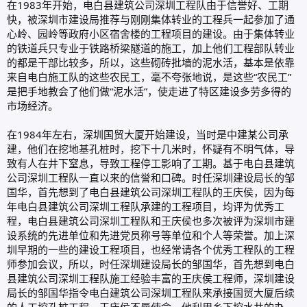
在1983年开始，电白县建筑公司深圳工程队由于信誉好、工期
快，被深圳市建设局推荐与刚刚集体转业的工程兵一起参加了通
心岭、园岭等政府小区宿舍楼的工程项目的建设。由于集体转业
的铁道兵只专业于铁路桥梁隧道的施工，加上他们工程部队转业
的都是干部比较多，所以，这些砌砖批墙的泥水活，基本是依靠
来自电白施工队的这些农民工，毫不夸张地说，是这些“农民工”
是把手地教会了他们做“泥水活”，使走进了特区建设多劳多得的
市场经济。
在1984年左右，深圳国贸大厦开始建设，当时是中建某公司承
建，他们在挖地基孔桩时，挖下十几米时，怀疑有不明气体，导
致有人在井下窒息，导致工程停工影响了工期。基于电白县建筑
公司深圳工程队一直以来的信誉和口碑。时任深圳建设局长的邹
国华，首先想到了电白县建筑公司深圳工程队的王庆侯，因为每
年电白县建筑公司深圳工程队承建的工程项目，均评为优秀工
程，电白县建筑公司深圳工程队和王庆侯也多次被评为深圳市建
设系统的先进单位和先进党员称号等单位和个人等荣誉。加上深
圳早期的一些的建设工程项目，也经常请各个优秀工程队的工程
师参加会议，所以，时任深圳建设局长的邹国华，首先想到电白
县建筑公司深圳工程队施工经验丰富的王庆侯工程师，深圳建设
局长的邹国华指令电白建筑公司深圳工程队来承接国贸大厦后续