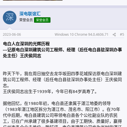
深电联谊汇
深
荣誉会员
荣誉会员
2023-06-06
Windows 10 Chrome 94.0.4606.71
#5
电白人在深圳的光辉历程
---记原电白深圳建筑公司工程师、经理（后任电白县驻深圳办事
处主任）王庆侯同志
昨天下午，我在周日抽空去龙华坂田四季花城探访原电白深圳建
筑公司工程师、经理（后任电白县驻深圳办事处主任）王庆侯同
志。
王庆侯同志出生于1939年，今年已有84岁高寿了。
据他回忆，在1980年初，电白县还隶属于湛江地委的领导
（1983年湛江地区拆分为湛江市、茂名市、阳江市）。在70年
代中后期，电白县建筑公司带领电白县各个公社副业队的农民
工，已在广州承建了很多基建项目，由于工期快、质量好，赢得