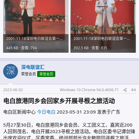
2001-11-18深圳电白联谊会第一期会刊图片01IMG_9731 (42).JPG
2001-11-18深圳电白联谊会第一期会刊图片01IMG_9731 (44).JPG
445 KB · 查看: 794
392.5 KB · 查看: 835
深电联谊汇
深
荣誉会员
荣誉会员
2023-06-02
Windows 10 Chrome 94.0.4606.71
#4
电白旅港同乡会回家乡开展寻根之旅活动
电白区新闻中心
今日电白
2023-05-31 23:09 发表于广东
5月27至30日，电白旅港同乡会会员、义工团义工、嘉宾近200
人回到茂名、电白开展2023寻根之旅活动。电白区委书记谭剑锋
出席欢迎仪式，区委常委、统战部部长许女敏陪同寻根之旅活