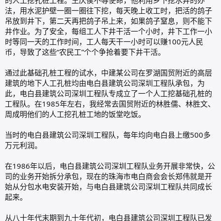
的人工挖孔桩工程。王庆侯不辱使命，他利用乡下挖水井的办
法，用水泥护壁一圈一圈往下挖，每天晚上收工时，把活的鸽子
吊放到井下，第二天再把鸽子吊上来，如果鸽子窒息，则不能下
井作业。为了安全，每组工人下井干活一个小时，井下工作一小
时等同一天的工作时间，工人每天干一小时可以赚100元人民
币，导致了这些“农民工”个个争抢着要下井干活。
通过此基础孔桩工程的试水，中建某公司在罗湖国贸附近的高层
建筑的地下人工孔桩均由电白县建筑公司深圳工程队承包，为
此，电白县建筑公司深圳工程队专成立了一个人工挖基础孔桩的
工程队。在1985年左右，我经常去国贸附近的林胜儒、林胜文、
周成明他们的人工挖孔桩工地的饭堂吃饭。
当时的电白县建筑公司深圳工程队，每年均向电白县上缴500多
万元利润。
在1986年以后，电白县建筑公司深圳工程队业务开展非常快，公
司的业务开始拆分承包，现在的珠海市电白商会会长郑伟就是开
始从分包水电安装开始，与电白县建筑公司深圳工程队共同成长
起来。
从八十年代末期到九十年代初，电白县建筑公司深圳工程队已发