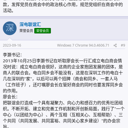
款，发挥党员在商会中的政治核心作用，规范党组织在商会中的
活动。
深电联谊汇
深
荣誉会员
荣誉会员
2023-09-16
Windows 7 Chrome 94.0.4606.71
#9
李灏书记：
2013年10月25日李灏书记在听取廖会长一行汇成立电白商会情
况时说：成立电白商会很好，这商的企业家抱团发展的团体，是
商人的联合会。电白同乡会不能没有，这是在深圳工作的电白十
几在深圳的"家"，以后可以两个招牌（商会和同乡、一套人马
（工作班子），还叮嘱廖会长在管好商会的同时也要发挥同乡会
的作用。
廖会长：
把联谊会打造成一个具有凝聚力、向心力和感召力的优秀社团组
织。不断开拓、建立和完善工作机制和开创新局面，践行了"一个
中心（以团结为中心）、两个互相（互相关心、互相帮助）、三
个共同（共同发展、共同富裕、共同关心家乡建设）"的办会宗
旨。