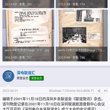
322.4 KB · 查看: 783
370.2 KB · 查看: 774
work-9电光杂志Image（11）.jpg
work-10电光杂志封底Image (12).jpg
304.3 KB · 查看: 787
320.9 KB · 查看: 796
深电联谊汇
深
荣誉会员
荣誉会员
2023-06-01
Windows 7 Chrome 94.0.4606.71
#3
编辑于2001年11月18日的深圳乡亲联谊会《联谊简讯》杂志。
该刊物是记录在2001年11月10日在深圳银湖旅游度假中心会议
大厅召开的《深圳电白乡亲联谊会》成立大会的会议盛况！