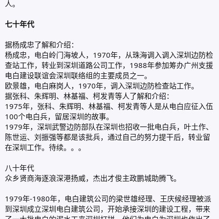
人。
七十年代
据杨成忠了解和介绍：
杨成忠，电白岭门海坡人，1970年，从珠海调入调入深圳边防检
查站工作，转业到深圳道路公司工作，1988年参加筹办广州支援
电白建设联谊会深圳联络组的主要成员之一。
欧景雄，电白麻岗人，1970年，调入深圳边防检查站工作。
据张科、朱辉明、林基福、柯发青等人了解和介绍：
1975年，张科、朱辉明、林基福、柯发青等人是从电白应征入伍
100个电白兵，留居深圳的故事。
1979年，深圳武警边防部队在深圳也招收一批电白兵，叶土作、
陈世运、刘振强等都是该批兵，通过自己的努力提干后，转业留
在深圳工作。待续。。。
八十年代
众乡贤商海逐浪深港扬威，杰出才俊主政鹏城助腾飞。
1979年-1980年，电白建筑公司的梁世雄经理、王庆候经理被派
到深圳成立深圳电白建筑公司，开始承接深圳的建设工程，带来
了一大批电白的泥水工来深圳打拼，他们为电白为深圳也作出了