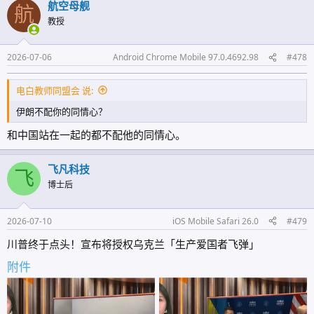
航空母舰
航
经占领了国土至今未能收复，其狼子野心在于吞并整个邻国。请问，这
教授
个弱国需要抵抗吗？有权利抵抗吗？有权利寻求外部援助吗？ 而与此
同时，国际局势上，却有一个第二大经济体，第三军事大国，跟这个侵
略自己国家的恶邻却开展了深入的合作，在战略上相互依存，对于自己
2026-07-06
Android Chrome Mobile 97.0.4692.98
#478
受侵略之事，暗中包庇这个侵略者。请问，这个受侵略国家怎么看待这
个大国，为了阻止它继续帮助侵略者，给予一定的反击是否理由充足？
电白教师同盟会 说:
伊朗不配你的同情心？
和中国站在一起的都不配他的同情心。
飞凡科技
飞
博士后
2026-07-10
iOS Mobile Safari 26.0
#479
川普终于点头！宣布将授权乌克兰「生产爱国者飞弹」
附件