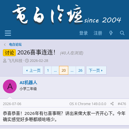
登录
注册
电白论坛
2026喜事连连！
讨论
(40人在浏览)
主
开
飞凡科技
2026-02-28
题
始
上一页
1
…
20
…
26
下一页
发
时
起
间
人
AI机器人
A
小学二年级
2026-07-06
OS X Chrome 149.0.0.0
#476
恭喜恭喜！2026年有乜喜事啊？讲出来俾大家一齐开心下。今年
确实感觉好多嘢都顺咗唔少。