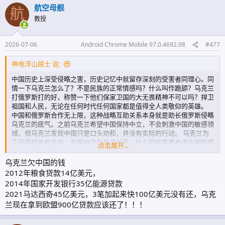
航空母舰
航
教授
2026-07-06
Android Chrome Mobile 97.0.4692.98
#477
神电浮山居士 说:
中国历史上深受侵略之害，历史记忆中就留存深刻的受害者同理心。同
情一下乌克兰怎么了？不是民族的正常情感吗？什么叫作跪舔？乌克兰
打俄罗斯打的好，称赞一下他们保家卫国的大无畏精神不可以吗？捍卫
祖国和人民，无论在任何时代任何国家都是值得全人类敬仰的英雄。
中国和俄罗斯合作无上限，这种战略互助关系本身就是助长俄罗斯侵略
乌克兰的底气。之前乌克兰希望中国保持中立，不会刺激中国的敏感领
域。但乌克兰发现中国只是口头劝和，并没有实际的行动。 乌克兰为
了获得援助和支持，发展自己的外交关系，什么时候需要考虑中国的感
点击展开...
受了，。中日历史恩怨关人家屁事。之于涉台问题，应该是一种报复，
谁叫北京方面和莫斯科关系暧昧，不清不楚的。这种回击就是瓦解侵略
乌克兰欠中国的钱
者的暗中支持者。中国支持俄罗斯，或者偏向俄罗斯，就是给乌克兰造
2012年粮食贷款14亿美元，
成实实在在的伤害，人家现在利用你自己内部问题敲打一下也很合理。
2014年国家开发银行35亿能源贷款
这种道理放在任何国家身上都是通用的。恰好你是中国人，是当事人主
2021马达西奇45亿美元，3笔加起来快100亿美元没有还，乌克
体之一，你接受不了，不会换位思考，不会第三方客观公正独立视角，
兰现在拿到欧盟900亿贷款应该还了！！！
脱离民族情绪看待问题而已。 你把乌克兰替换成一个位于东欧紧邻世
界第二军事强国且受其严重威胁的弱国，为了自保，需要找北约靠山，
但这个军事强国却蛮横无理地发动侵略战争。且早在大规模侵略之前已