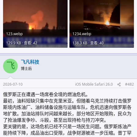
123.webp
1234.webp
129.9 KB · 查看: 42
138.3 KB · 查看: 40
飞凡科技
飞
博士后
2026-07-10
iOS Mobile Safari 26.0
#482
俄罗斯正在遭遇一场席卷全境的燃油危机。
最初，油料短缺只集中在克里米亚。但随着乌克兰持续打击俄罗
斯境内炼油厂、油料储备设施与运输车队，危机迅速向俄罗斯各
地扩散。加油站排队时间越来越长，部分地区开始限购，民众为
了抢油爆发争吵、斗殴，甚至出现持枪与持刀冲突。
更关键的是，这场危机已经不只是一场民生问题。俄罗斯炼油产
能持续下降，成品油出口受限，战争财源被进一步压缩。普丁罕