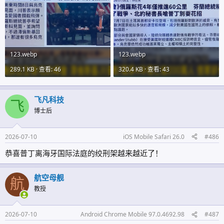
123.webp
123.webp
289.1 KB · 查看: 46
320.4 KB · 查看: 43
飞凡科技
飞
博士后
2026-07-10
iOS Mobile Safari 26.0
#486
恭喜普丁离海牙国际法庭的绞刑架越来越近了！
航空母舰
航
教授
2026-07-10
Android Chrome Mobile 97.0.4692.98
#487