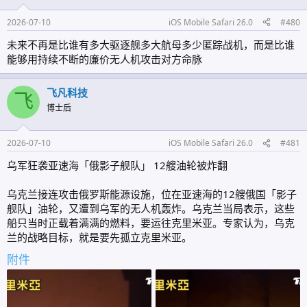
2026-07-10
iOS Mobile Safari 26.0
#480
未来不再是比谁有多大驱逐舰多大航母多少匿踪战机，而是比谁
能够用持续不断的廉价无人机攻击对方命脉
飞凡科技
飞
博士后
2026-07-10
iOS Mobile Safari 26.0
#481
乌军狂袭亚速海「俄影子舰队」 12艘油轮被炸翻
乌克兰接连攻击俄罗斯能源设施，位在亚速海的12艘俄国「影子
舰队」油轮，又遭到乌军的无人机轰炸。乌克兰当局表示，这些
船只当时正载着满满的燃料，要运往克里米亚。专家认为，乌克
兰的战略目标，就是要先孤立克里米亚。
附件