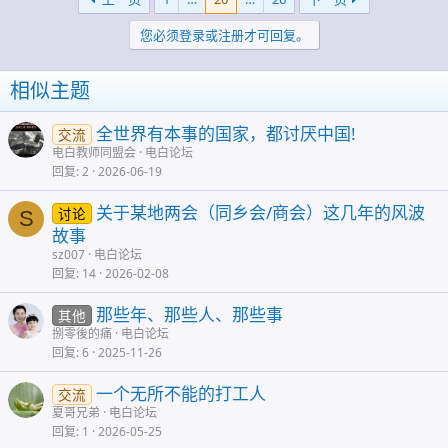
您必须登录或注册才可回复。
相似主题
全世界有本事的国家，都讨厌中国!
交流
电白教师同盟会
电白论坛
回复
2
2026-06-19
关于某地两会（同乡会/商会）这几年的风波
讨论
S
故事
sz007
电白论坛
回复
14
2026-02-08
那些年、那些人、那些事
其他
捌零後的痛
电白论坛
回复
6
2025-11-26
一个无所不能的打工人
交流
夏哥兄弟
电白论坛
回复
1
2026-05-25