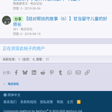
隔离屋老王
电白论坛
回复
5
2019-06-04
【结对帮扶的故事（6）】甘当留守儿童的好
分享
师长
361
电白论坛
回复
0
2018-08-19
正在浏览此帖子的用户
当前在线： 1（会员： 0, 游客： 1）
脸谱网
蓝天
领英
Reddit
Pinterest的
Tumblr
WhatsApp
邮件
链接
分享:
电白论坛
简体中文
联系我们
条款和规则
隐私政策
帮助
主页
R
S
S
®
Community platform by XenForo
© 2010-2025 XenForo Ltd.