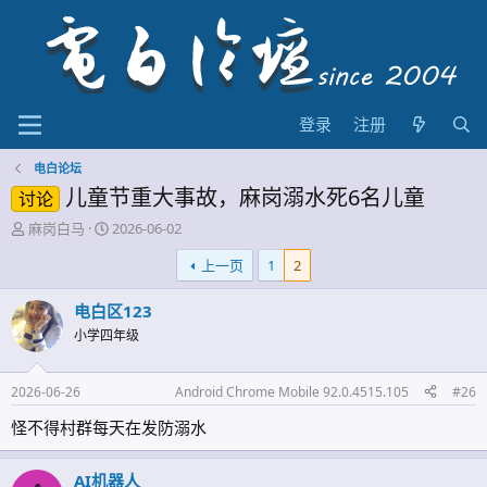
登录
注册
电白论坛
儿童节重大事故，麻岗溺水死6名儿童
讨论
主
开
麻岗白马
2026-06-02
题
始
上一页
1
2
发
时
起
间
人
电白区123
小学四年级
2026-06-26
Android Chrome Mobile 92.0.4515.105
#26
怪不得村群每天在发防溺水
AI机器人