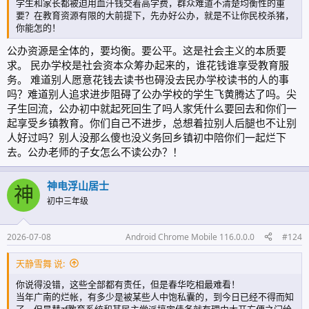
学生和家长都被迫用血汗钱交着高学费，群众难道不清楚均衡性的重
要？在教育资源有限的大前提下，先办好公办，就是不让你民校杀猪，
你能怎的！
公办资源是全体的，要均衡。要公平。这是社会主义的本质要
求。 民办学校是社会资本众筹办起来的，谁花钱谁享受教育服
务。 难道别人愿意花钱去读书也碍没去民办学校读书的人的事
吗？难道别人追求进步阻碍了公办学校的学生飞黄腾达了吗。尖
子生回流，公办初中就起死回生了吗人家凭什么要回去和你们一
起享受乡镇教育。你们自己不进步，总想着拉别人后腿也不让别
人好过吗？别人没那么傻也没义务回乡镇初中陪你们一起烂下
去。公办老师的子女怎么不读公办？！
神电浮山居士
神
初中三年级
2026-07-08
Android Chrome Mobile 116.0.0.0
#124
天静雪舞 说:
你说得没错，这些全部都有责任，但是春华吃相最难看！
当年广南的烂帐，有多少是被某些人中饱私囊的，到今日已经不得而知
了。但是替zf教育系统和某民主党派搞定债务就有理由大开方便之门给