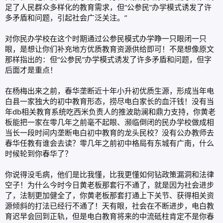
足了人民群众多样化的教育需求，但“公参民”办学模式诱发了许
多矛盾和问题，引起社会广泛关注。”
对你民办学校在这个时期通过公参民模式办学睁一只眼闭一只
眼，是想让你们补充地方优质教育资源供给即可！不是想像原文
那样指出的：但“公参民”办学模式诱发了许多矛盾和问题，但字
后面才是重点！
在杨梅出来之前，春华垄断近十年小升初优质生源，形成当年电
白县一家独大的初中教育形态，捞尽电白家长的血汗钱！没有当
年db相关教育系统吃西米负责人的推波助澜和鼎力支持，你黄老
板能把一家在零几年之前毫不起眼、濒临倒闭的民办学校做成相
当长一段时间内垄断电白初中教育的龙头民校？没有公办教师去
春华任教有谁会去读？零几年之前初中格局有东城有广南，什么
时候轮到你春华了？
你说得没毛病，他们是比我懂，比我更懂如何钻政策漏洞和法律
空子！为什么今时今日黄老板那套行不通了，就是因为社会进步
了，法制更加健全了，你黄老板那套打通上下关节、获得相关资
源倾斜的打法已经行不通了！天有眼，社会在不断进步，电白教
育迟早会回到正轨，但是电白教育将来的中流砥柱肯定不是你春