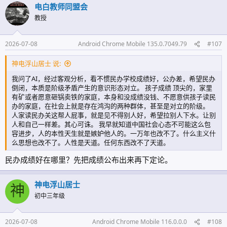
电白教师同盟会
教授
2026-07-08
Android Chrome Mobile 135.0.7049.79
#107
神电浮山居士 说:
我问了AI，经过客观分析，看不惯民办学校成绩好，公办差，希望民办
倒闭，本质是阶级矛盾产生的意识形态对立。 孩子成绩 顶尖的，家里
有矿或者愿意砸锅卖铁的家庭，本身和没成绩没钱、不愿意供孩子读民
办的家庭，在社会上就是存在鸿沟的两种群体，甚至是对立的阶级。
人家读民办关这帮人屁事，就是见不得别人好，希望拉别人下水。让别
人和自己一样差。其心可诛。 我早就知道中国社会心态不可能这么包
容进步，人的本性天生就是嫉妒他人的。一万年也改不了。什么主义什
么思想也改不了。人性是天道。任何东西改不了天道。
民办成绩好在哪里？先把成绩公布出来再下定论。
神电浮山居士
神
初中三年级
2026-07-08
Android Chrome Mobile 116.0.0.0
#108