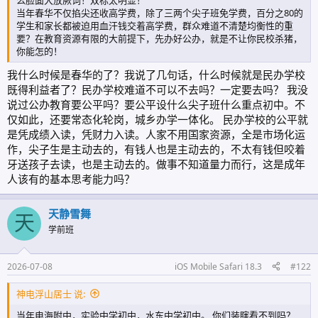
当年春华不仅掐尖还收高学费，除了三两个尖子班免学费，百分之80的
学生和家长都被迫用血汗钱交着高学费，群众难道不清楚均衡性的重
要？在教育资源有限的大前提下，先办好公办，就是不让你民校杀猪，
你能怎的！
我什么时候是春华的了？我说了几句话，什么时候就是民办学校
既得利益者了？民办学校难道不可以不去吗？一定要去吗？ 我没
说过公办教育要公平吗？要公平设什么尖子班什么重点初中。不
仅如此，还要常态化轮岗，城乡办学一体化。 民办学校的公平就
是凭成绩入读，凭财力入读。人家不用国家资源，全是市场化运
作，尖子生是主动去的，有钱人也是主动去的，不太有钱但咬着
牙送孩子去读，也是主动去的。做事不知道量力而行，这是成年
人该有的基本思考能力吗？
天静雪舞
天
学前班
2026-07-08
iOS Mobile Safari 18.3
#122
神电浮山居士 说:
当年电海附中，实验中学初中，水东中学初中。 你们装瞎看不到吗？