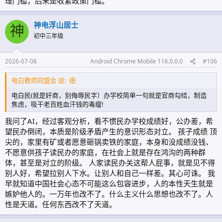
理门槛，后来是收紧政策门槛。
再一个想到，这批经过选拔的公办编制教师在十几年时间里面竟然沦为
私企老板的生产资料，让某些人赚得满嘴流油！这何尝不是某种程度上
的公共教育资源流失！
神电浮山居士
就凭以上几点，无论从前还是今后，我对某校就不可能有任何好感！加
神
之有着前面十几年本地初中教育糜烂的前车之鉴，这几个民办高中还想
初中三年级
要做大做强，真正有着乡梓情怀的电白乡贤我想是不会答应的！道理很
简单，资本只会逐利，公办教育本身就是我们国家相对于欧美教育最大
2026-07-08
Android Chrome Mobile 116.0.0.0
#106
的公平优势，只有把精力集中到公办学校，把公办学校办好，广大群众
的切身利益之一的受教育权才能得到充分保障！
电白教师同盟会 说:
电白民(就是奸商，别侮辱民字）办学校简单一句就是官商勾结，制造
焦虑，吸干老百姓血汗钱的毒瘤!
我问了AI，经过客观分析，看不惯民办学校成绩好，公办差，希
望民办倒闭，本质是阶级矛盾产生的意识形态对立。 孩子成绩 顶
尖的，家里有矿或者愿意砸锅卖铁的家庭，本身和没成绩没钱、
不愿意供孩子读民办的家庭，在社会上就是存在鸿沟的两种群
体，甚至是对立的阶级。 人家读民办关这帮人屁事，就是见不得
别人好，希望拉别人下水。让别人和自己一样差。其心可诛。 我
早就知道中国社会心态不可能这么包容进步，人的本性天生就是
嫉妒他人的。一万年也改不了。什么主义什么思想也改不了。人
性是天道。任何东西改不了天道。