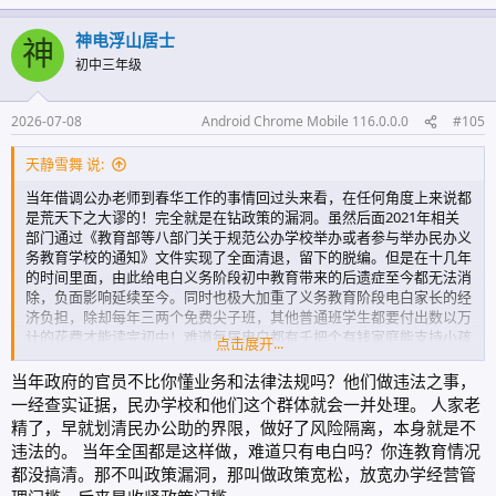
神电浮山居士
神
初中三年级
2026-07-08
Android Chrome Mobile 116.0.0.0
#105
天静雪舞 说:
当年借调公办老师到春华工作的事情回过头来看，在任何角度上来说都
是荒天下之大谬的！完全就是在钻政策的漏洞。虽然后面2021年相关
部门通过《教育部等八部门关于规范公办学校举办或者参与举办民办义
务教育学校的通知》文件实现了全面清退，留下的脱编。但是在十几年
的时间里面，由此给电白义务阶段初中教育带来的后遗症至今都无法消
除，负面影响延续至今。同时也极大加重了义务教育阶段电白家长的经
济负担，除却每年三两个免费尖子班，其他普通班学生都要付出数以万
计的花费才能读完初中！难道每届电白都有千把个有钱家庭能支持小孩
点击展开...
上优质的民办教育？电白有多少农村家庭一年到头能攒得下万把块的？
能上论坛给民校说好话的家长我看条件不会太差，但是我估计他们是没
当年政府的官员不比你懂业务和法律法规吗？他们做违法之事，
想过农村家庭供一个民校学生压力会有多大，颇有种何不食肉糜的感
一经查实证据，民办学校和他们这个群体就会一并处理。 人家老
觉。
精了，早就划清民办公助的界限，做好了风险隔离，本身就是不
当时，除了春华，在电白县境内竟无一所可以与之抗衡的初中阶段学
违法的。 当年全国都是这样做，难道只有电白吗？你连教育情况
校，所以硬逼着家长们砸锅卖铁都要送孩子上这个所谓的春华名校！义
都没搞清。那不叫政策漏洞，那叫做政策宽松，放宽办学经营管
务教育最重要的均衡性、公平性、普惠性和公益性皆荡然无存！