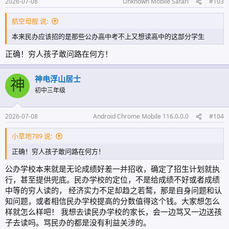
2026-07-08
Unknown Mobile Safari
#103
航空母舰 说:
本来民办应该招的是那些公办高中考不上又想读高中的这部分学生
正确！穷人孩子敢问路在何方！
神电浮山居士
神
初中三年级
2026-07-08
Android Chrome Mobile 116.0.0.0
#104
小草地789 说:
正确！穷人孩子敢问路在何方！
公办学校本来就是无论成绩好差一并招收，确定了招生计划就执
行，甚至提供兜底。民办学校的定位，不是给成绩不好或者成绩
中等的穷人读的， 经济实力不足却趋之若鹜，那是自身问题和认
知问题，或者相信民办学校提高的分数值得这个钱。大家想怎么
样就怎么样吧！ 我想去读民办学校的家长，会一边骂又一边送孩
子去读吗。骂民办的都是没有利益关涉的。