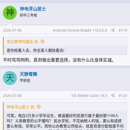
育系统吃西米负责人的推波助澜和鼎力支持，你黄老板能把一家在零几
年之前毫不起眼、濒临倒闭的民办学校做成相当长一段时间内垄断电白
神电浮山居士
神
初中教育的龙头民校？没有公办教师去春华任教有谁会去读？零几年之
初中三年级
前初中格局有东城有广南，什么时候轮到你春华了？
你说得没毛病，他们是比我懂，比我更懂如何钻政策漏洞和法律空子！
2026-07-08
Android Chrome Mobile 116.0.0.0
#119
为什么今时今日黄老板那套行不通了，就是因为社会进步了，法制更加
健全了，你黄老板那套打通上下关节、获得相关资源倾斜的打法已经行
电白教师同盟会 说:
不通了！天有眼，社会在不断进步，电白教育迟早会回到正轨，但是电
白教育将来的中流砥柱肯定不是你春华！
是你抢着人去，你全家人都抢着去!
平时骂骂咧咧，真到做出重要选择，没有什么比身体实诚。
天静雪舞
天
学前班
2026-07-08
iOS Mobile Safari 18.3
#120
神电浮山居士 说:
可笑。电白2万多小学毕业生，难道最好的资源只属于最好那1100人
吗？ 义务教育的公平懂吗？ 民办学校，不花纳税人的钱，要么有成绩
要么有钱，非常公平。而你公办教育公然掐尖，就是资源分配极度不均