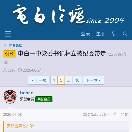
登录
注册
电白论坛
电白一中党委书记林立被纪委带走
讨论
(23人在浏
览)
主
开
ccav
2026-06-24
题
始
上一页
1
5
…
10
下一页
发
时
起
间
人
hchcc
荣誉会员
荣誉会员
2026-07-08
OS X Safari 26.4
#101
天静雪舞 说: