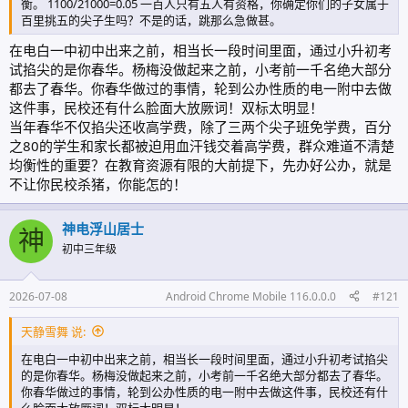
衡。 1100/21000=0.05 一百人只有五人有资格，你确定你们的子女属于
百里挑五的尖子生吗？不是的话，跳那么急做甚。
在电白一中初中出来之前，相当长一段时间里面，通过小升初考
试掐尖的是你春华。杨梅没做起来之前，小考前一千名绝大部分
都去了春华。你春华做过的事情，轮到公办性质的电一附中去做
这件事，民校还有什么脸面大放厥词！双标太明显！
当年春华不仅掐尖还收高学费，除了三两个尖子班免学费，百分
之80的学生和家长都被迫用血汗钱交着高学费，群众难道不清楚
均衡性的重要？在教育资源有限的大前提下，先办好公办，就是
不让你民校杀猪，你能怎的！
神电浮山居士
神
初中三年级
2026-07-08
Android Chrome Mobile 116.0.0.0
#121
天静雪舞 说:
在电白一中初中出来之前，相当长一段时间里面，通过小升初考试掐尖
的是你春华。杨梅没做起来之前，小考前一千名绝大部分都去了春华。
你春华做过的事情，轮到公办性质的电一附中去做这件事，民校还有什
么脸面大放厥词！双标太明显！