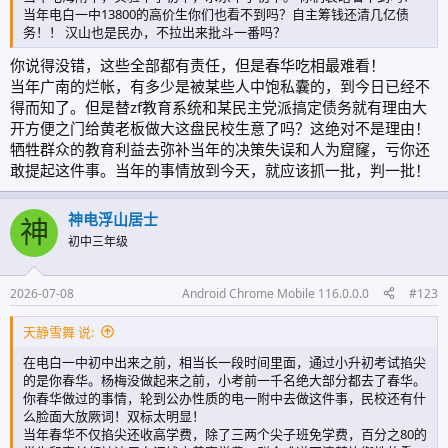
当年电白一中13800的高价生你们也看不到吗？自主筹钱还清几亿债
务！！ 汉山也是民办，不拉出来批斗一番吗？
你说得没错，这些全部都有责任，但是春华吃相最难看！
当年广南的烂帐，有多少是被某些人中饱私囊的，到今日已经不
得而知了。但是替zf教育系统和某民主党派搞定债务就有理由大
开方便之门给黄老板做大这盘民校生意了吗？这绝对不是理由！
牺牲群众的教育利益去弥补当年的决策失误和人为窟窿，亏你还
敢提起这件事。当年的事情放到今天，就应该抓一批，判一批！
神电浮山居士
神
初中三年级
2026-07-08
Android Chrome Mobile 116.0.0.0
#123
天静雪舞 说:
在电白一中初中出来之前，相当长一段时间里面，通过小升初考试掐尖
的是你春华。杨梅没做起来之前，小考前一千名绝大部分都去了春华。
你春华做过的事情，轮到公办性质的电一附中去做这件事，民校还有什
么脸面大放厥词！双标太明显！
当年春华不仅掐尖还收高学费，除了三两个尖子班免学费，百分之80的