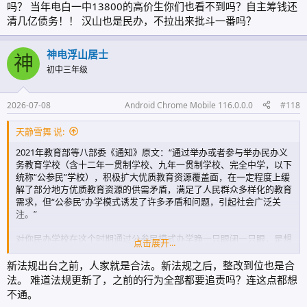
吗？ 当年电白一中13800的高价生你们也看不到吗？自主筹钱还
清几亿债务！！ 汉山也是民办，不拉出来批斗一番吗？
神电浮山居士
神
初中三年级
2026-07-08
Android Chrome Mobile 116.0.0.0
#118
天静雪舞 说:
2021年教育部等八部委《通知》原文：“通过举办或者参与举办民办义
务教育学校（含十二年一贯制学校、九年一贯制学校、完全中学，以下
统称“公参民”学校），积极扩大优质教育资源覆盖面，在一定程度上缓
解了部分地方优质教育资源的供需矛盾，满足了人民群众多样化的教育
需求，但“公参民”办学模式诱发了许多矛盾和问题，引起社会广泛关
注。”
对你民办学校在这个时期通过公参民模式办学睁一只眼闭一只眼，是想
点击展开...
让你们补充地方优质教育资源供给即可！不是想像原文那样指出的：但
“公参民”办学模式诱发了许多矛盾和问题，但字后面才是重点！
新法规出台之前，人家就是合法。新法规之后，整改到位也是合
法。 难道法规更新了，之前的行为全部都要追责吗？连这点都想
在杨梅出来之前，春华垄断近十年小升初优质生源，形成当年电白县一
不通。
家独大的初中教育形态，捞尽电白家长的血汗钱！没有当年db相关教