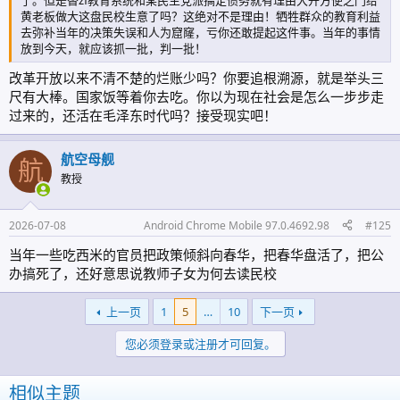
黄老板做大这盘民校生意了吗？这绝对不是理由！牺牲群众的教育利益
去弥补当年的决策失误和人为窟窿，亏你还敢提起这件事。当年的事情
放到今天，就应该抓一批，判一批！
改革开放以来不清不楚的烂账少吗？你要追根溯源，就是举头三
尺有大棒。国家饭等着你去吃。你以为现在社会是怎么一步步走
过来的，还活在毛泽东时代吗？接受现实吧！
航空母舰
航
教授
2026-07-08
Android Chrome Mobile 97.0.4692.98
#125
当年一些吃西米的官员把政策倾斜向春华，把春华盘活了，把公
办搞死了，还好意思说教师子女为何去读民校
上一页
1
5
…
10
下一页
您必须登录或注册才可回复。
相似主题