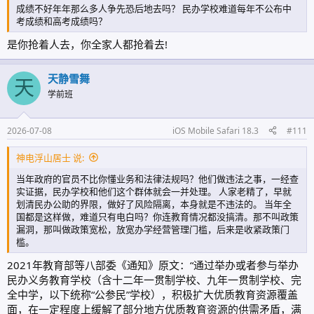
成绩不好年年那么多人争先恐后地去吗？ 民办学校难道每年不公布中
考成绩和高考成绩吗？
是你抢着人去，你全家人都抢着去!
天静雪舞
天
学前班
2026-07-08
iOS Mobile Safari 18.3
#111
神电浮山居士 说:
当年政府的官员不比你懂业务和法律法规吗？他们做违法之事，一经查
实证据，民办学校和他们这个群体就会一并处理。 人家老精了，早就
划清民办公助的界限，做好了风险隔离，本身就是不违法的。 当年全
国都是这样做，难道只有电白吗？你连教育情况都没搞清。那不叫政策
漏洞，那叫做政策宽松，放宽办学经营管理门槛，后来是收紧政策门
槛。
2021年教育部等八部委《通知》原文：“通过举办或者参与举办
民办义务教育学校（含十二年一贯制学校、九年一贯制学校、完
全中学，以下统称“公参民”学校），积极扩大优质教育资源覆盖
面，在一定程度上缓解了部分地方优质教育资源的供需矛盾，满