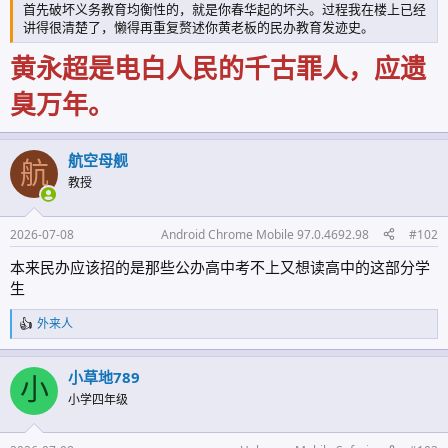
首先破坏义务教育均衡性的，就是你春华起的坏头。过程我在楼上已经
讲得很清楚了，懒得再重复赘述你黄老板的民办教育发迹史。
黄永超是电白人民的千古罪人，应遗
臭万年。
航空母舰
航
教授
2026-07-08
Android Chrome Mobile 97.0.4692.98
#102
本来民办应该招的是那些公办高中考不上又想读高中的这部分学
生
外来人
反
馈
:
小草地789
小
小学四年级