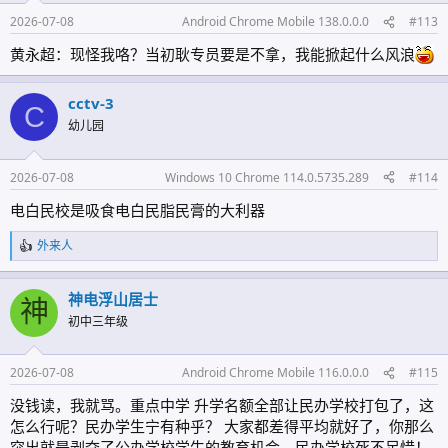
2026-07-08
Android Chrome Mobile 138.0.0.0
#113
黄永超：现怪我咯？当初耿专员要是不拿，我能掀起什么风浪
cctv-3
C
幼儿园
2026-07-08
Windows 10 Chrome 114.0.5735.289
#114
电白民校是吸食电白民脂民膏的大利器
外来人
反
馈
:
神电浮山居士
神
初中三年级
2026-07-08
Android Chrome Mobile 116.0.0.0
#115
没钱读，我就骂。重点中学 升学名额全部让民办学校打包了，这
怎么行呢？民办学生宁有种乎？ 大家都差得平均就好了，你那么
突出就是剥夺了公办学校学生的教育机会。民办学校死不足惜！