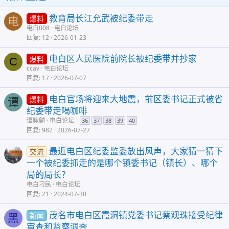
教育局长江允武被纪委带走
爆料
电
电白008
电白论坛
回复
12
2026-01-23
电白区人民医院前院长被纪委带并抄家
爆料
C
ccav
电白论坛
回复
17
2026-07-07
电白官场将迎来大地震，前区委书记正式被省
爆料
谭
纪委带走喝咖啡
谭咏麟
电白论坛
36
37
38
39
40
回复
982
2026-07-27
最近电白区纪委监委放出风声，大家猜一猜下
交流
一个被纪委抓走的是哪个镇委书记（镇长）、哪个
局的局长？
电白刁民
电白论坛
回复
21
2024-07-30
茂名市电白区霞洞镇党委书记蔡观珠接受纪律
新闻
黑
审查和监察调查