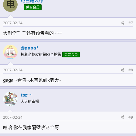
电白路人甲
电
~
荣誉会员
2007-02-24
#7
大制作````````还有预告看的~~~
@papa*
披着企鹅皮的猪Ю企鹅猪
荣誉会员
2007-02-24
#8
gaga ~看鸟~木有见到k老大~
tsz~~
大大的幸福
2007-02-24
#9
哈哈 你在我家隔壁吵这个阿