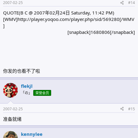
2007-02-25
#14
QUOTE(B C @ 2007年02月24日 Saturday, 11:42 PM)
[WMV]http://player.yoqoo.com/player.php/sid/569280[/WMV
]
[snapback]1680806[/snapback]​
你发的也看不了啦
flekjl
「の」
荣誉会员
2007-02-25
#15
准备就绪
kennylee