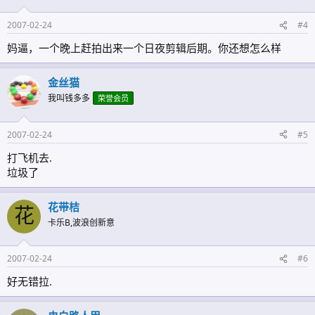
2007-02-24
#4
妈逼，一个晚上赶拍出来一个日夜剪辑后期。你还想怎么样
金丝猫
我叫钱多多
荣誉会员
2007-02-24
#5
打飞机去.
垃圾了
花带桔
花
卡乐B,波浪创新意
2007-02-24
#6
好无错拉.