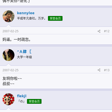
偶不笑你~退化了
kennylee
半成年亢奋社。万岁。
荣誉会员
2007-02-25
#12
妈逼。一时疏忽。
″Ａ肆 〖
大学一年级
2007-02-25
#13
友垌你啦~~
叔叔~~
flekjl
「の」
荣誉会员