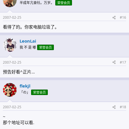
半成年亢奋社。万岁。
荣誉会员
2007-02-25
#16
看得了的。你家电脑垃圾了。
LeonLai
我 不 是 嘟
荣誉会员
2007-02-25
#17
预告好看^正片...
flekjl
「の」
荣誉会员
2007-02-25
#18
~
那个地址可以看.