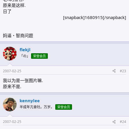
原来是这样.
日了
[snapback]1680915[/snapback]​
妈逼・智商问题
flekjl
「の」
荣誉会员
2007-02-25
#23
我以为是一张图片嘛.
原来不是.
kennylee
半成年亢奋社。万岁。
荣誉会员
2007-02-25
#24