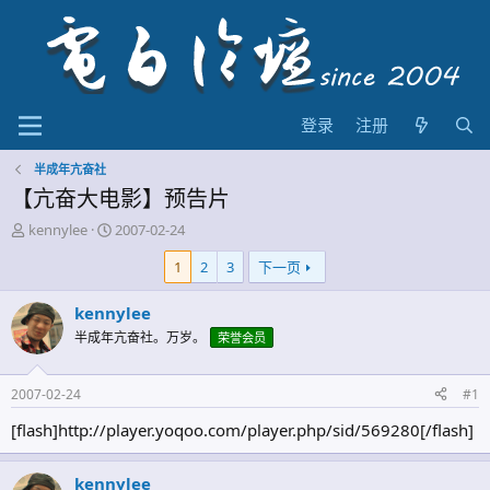
登录
注册
半成年亢奋社
【亢奋大电影】预告片
主
开
kennylee
2007-02-24
题
始
1
2
3
下一页
发
时
起
间
人
kennylee
半成年亢奋社。万岁。
荣誉会员
2007-02-24
#1
[flash]http://player.yoqoo.com/player.php/sid/569280[/flash]
kennylee