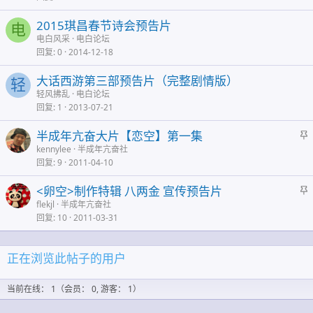
2015琪昌春节诗会预告片
电
电白风采
电白论坛
回复
0
2014-12-18
大话西游第三部预告片（完整剧情版）
轻
轻风拂乱
电白论坛
回复
1
2013-07-21
半成年亢奋大片【恋空】第一集
kennylee
半成年亢奋社
回复
9
2011-04-10
<卵空>制作特辑 八两金 宣传预告片
flekjl
半成年亢奋社
回复
10
2011-03-31
正在浏览此帖子的用户
当前在线： 1（会员： 0, 游客： 1）