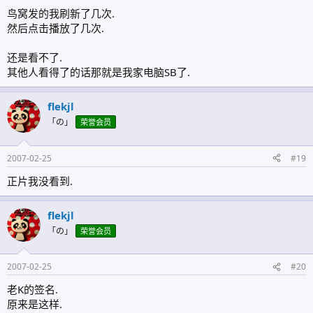
鸟窝发的我刷新了几次.
然后点击播放了几次.
还是看不了.
其他人看得了的话那就是我家电脑SB了.
flekjl
「の」
荣誉会员
2007-02-25
#19
正片我没看到.
flekjl
「の」
荣誉会员
2007-02-25
#20
老K的签名.
原来是这样.