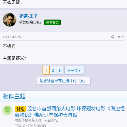
天衣无缝。
奶茶-王子
嗨鲁吃噶哇啦？
荣誉会员
2007-02-25
#25
不错捏`
主题是虾米?
1
2
3
下一页
您必须登录或注册才可回复。
相似主题
茂名市首部网络大电影 环保题材电影《海边怪
讨论
粤
奇物语》佛系少年保护大自然
粤影传媒@陈志强
电白论坛
回复
0
2018-06-03