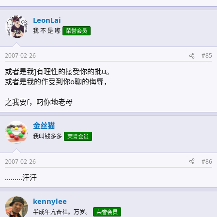
LeonLai
我 不 是 嘟
荣誉会员
2007-02-26
#85
或者是我]有理性的接受你的批u。
或者是我的作受到你o聊的侮辱，
之我要f，叼你地老母
金丝猫
我叫钱多多
荣誉会员
2007-02-26
#86
.........汗汗
kennylee
半成年亢奋社。万岁。
荣誉会员