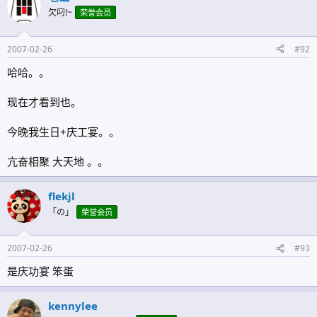
欠叼!~
荣誉会员
2007-02-26
#92
哈哈。。
现在才看到也。
今晚我生日+庆工宴。。
亢奋相聚 大天地 。。
flekjl
「の」
荣誉会员
2007-02-26
#93
是庆功宴 笨蛋
kennylee