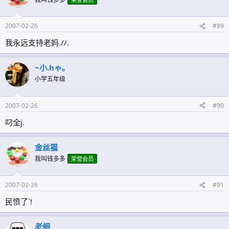
2007-02-26
#89
我永远支持老妈.//.
~小.hゃ。
小学五年级
2007-02-26
#90
叼全j.
金丝猫
我叫钱多多
荣誉会员
2007-02-26
#91
民愤了`!
老细