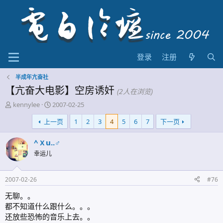
登录
注册
半成年亢奋社
【亢奋大电影】空房诱奸
(2人在浏览)
主
开
kennylee
2007-02-25
题
始
上一页
1
2
3
4
5
6
7
下一页
发
时
起
间
人
^ｘu..♂
幸运儿
2007-02-26
#76
无聊。。
都不知道什么跟什么。。。
还放些恐怖的音乐上去。。