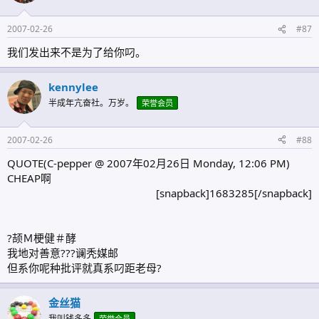
2007-02-26
#87
我们发出来不是为了给你叼。
kennylee
半成年亢奋社。万岁。
荣誉会员
2007-02-26
#88
QUOTE(C-pepper @ 2007年02月26日 Monday, 12:06 PM)
CHEAP啊
[snapback]1683285[/snapback]​
?颉Ｍ梗健＃酵
我地对善意???谰秃媒邮
但系你呢种批评就真系叼距老母?
金丝猫
我叫钱多多
荣誉会员