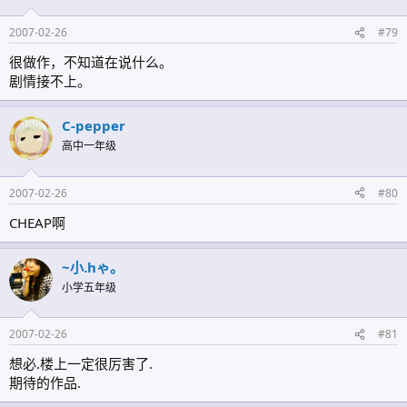
2007-02-26
#79
很做作，不知道在说什么。
剧情接不上。
C-pepper
高中一年级
2007-02-26
#80
CHEAP啊
~小.hゃ。
小学五年级
2007-02-26
#81
想必.楼上一定很厉害了.
期待的作品.