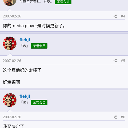
半成年亢奋社。万岁。
荣誉会员
2007-02-26
#4
你的media player是时候更新了。
flekjl
「の」
荣誉会员
2007-02-26
#5
这个真他妈的太棒了
好幸福啊
flekjl
「の」
荣誉会员
2007-02-26
#6
我又决定了