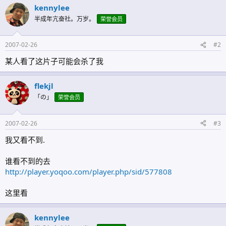
kennylee
半成年亢奋社。万岁。
荣誉会员
2007-02-26
#2
某人看了这片子可能会杀了我
flekjl
「の」
荣誉会员
2007-02-26
#3
我又看不到.
谁看不到的去
http://player.yoqoo.com/player.php/sid/577808
这里看
kennylee