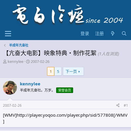
登录
注册
半成年亢奋社
【亢奋大电影】映象特典・制作花絮
(1人在浏览)
主
开
kennylee
2007-02-26
题
始
1
5
下一页
发
时
起
间
人
kennylee
半成年亢奋社。万岁。
荣誉会员
2007-02-26
#1
[WMV]http://player.yoqoo.com/player.php/sid/577808[/WMV
]