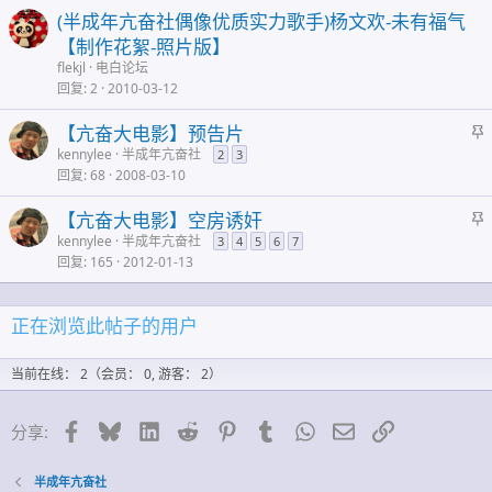
(半成年亢奋社偶像优质实力歌手)杨文欢-未有福气
【制作花絮-照片版】
flekjl
电白论坛
回复
2
2010-03-12
【亢奋大电影】预告片
kennylee
半成年亢奋社
2
3
回复
68
2008-03-10
【亢奋大电影】空房诱奸
kennylee
半成年亢奋社
3
4
5
6
7
回复
165
2012-01-13
正在浏览此帖子的用户
当前在线： 2（会员： 0, 游客： 2）
脸谱网
蓝天
领英
Reddit
Pinterest的
Tumblr
WhatsApp
邮件
链接
分享:
半成年亢奋社