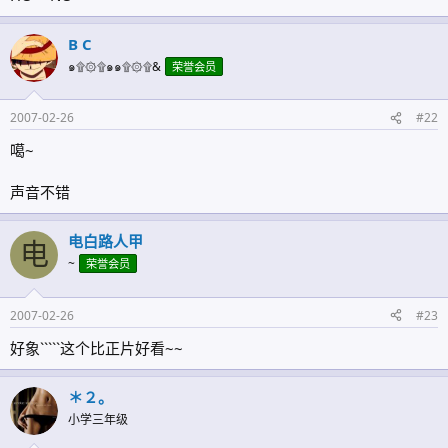
B C
๑۩۞۩๑๑۩۞۩&
荣誉会员
2007-02-26
#22
噶~
声音不错
电白路人甲
电
~
荣誉会员
2007-02-26
#23
好象`````这个比正片好看~~
＊２。
小学三年级