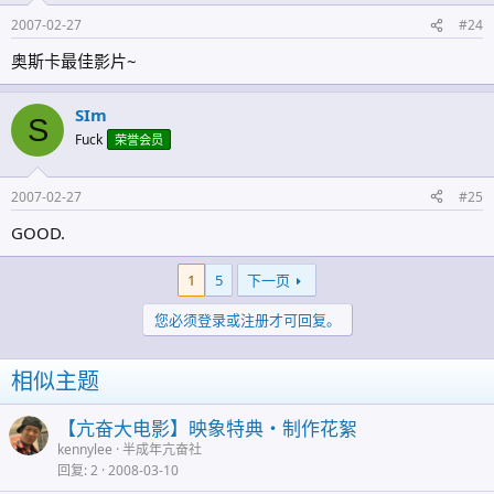
2007-02-27
#24
奥斯卡最佳影片~
SIm
S
Fuck
荣誉会员
2007-02-27
#25
GOOD.
1
5
下一页
您必须登录或注册才可回复。
相似主题
【亢奋大电影】映象特典・制作花絮
kennylee
半成年亢奋社
回复
2
2008-03-10