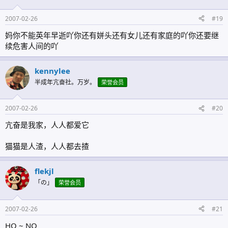
2007-02-26
#19
妈你不能英年早逝吖你还有姘头还有女儿还有家庭的吖你还要继
续危害人间的吖
kennylee
半成年亢奋社。万岁。
荣誉会员
2007-02-26
#20
亢奋是我家，人人都爱它
猫猫是人渣，人人都去揸
flekjl
「の」
荣誉会员
2007-02-26
#21
HO ~ NO